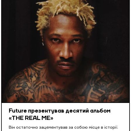
Future презентував десятий альбом
«THE REAL ME»
Він остаточно зацементував за собою місце в історії.