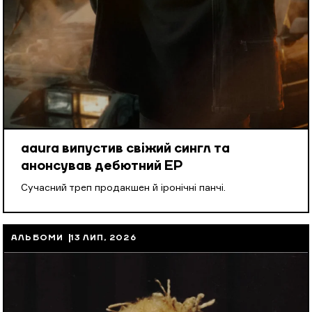
aaura випустив свіжий сингл та
анонсував дебютний EP
Cучасний треп продакшен й іронічні панчі.
АЛЬБОМИ
13 ЛИП, 2026