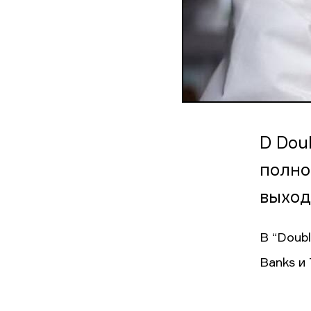
D Dou
полно
выход
В “Doubl
Banks и 