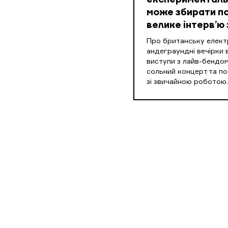
експериментальн
може збирати по
велике інтерв’ю 
Про британську електр
андеграундні вечірки в
виступи з лайв-бендом
сольний концерт та п
зі звичайною роботою.