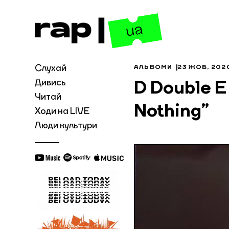
Слухай
АЛЬБОМИ
23 ЖОВ, 202
Дивись
D Double E
Читай
Nothing”
Ходи на LIVE
Люди культури