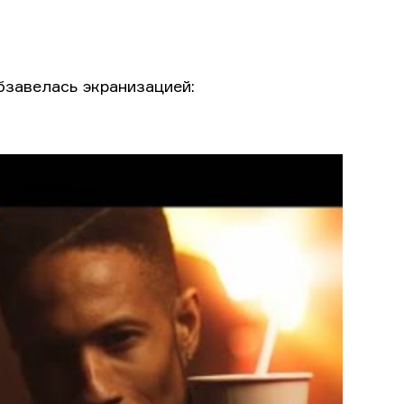
бзавелась экранизацией: