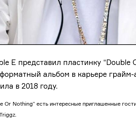
ble E представил пластинку “Double O
форматный альбом в карьере грайм-
ила в 2018 году.
e Or Nothing” есть интересные приглашенные гости.
Triggz.