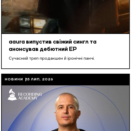
aaura випустив свіжий сингл та
анонсував дебютний EP
Cучасний треп продакшен й іронічні панчі.
НОВИНИ
15 ЛИП, 2026