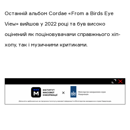
Останній альбом Cordae «From a Birds Eye
View» вийшов у 2022 році та був високо
оцінений як поціновувачами справжнього хіп-
хопу, так і музичними критиками.