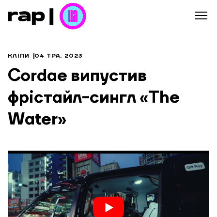
КЛІПИ
04 ТРА, 2023
Cordae випустив
фрістайл-сингл «The
Water»