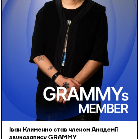
Іван Клименко став членом Академії
звукозапису GRAMMY