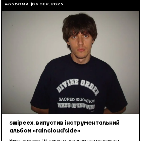
АЛЬБОМИ
06 СЕР, 2026
swipeex. випустив інструментальний
альбом «raincloud’side»
Реліз включив 16 треків із ломаним аритмічним хіп-