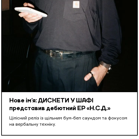
Нове ім’я: ДИСКЕТИ У ШАФІ
представив дебютний EP «Н.С.Д.»
Цілісний реліз із щільним бум-беп саундом та фокусом
на вербальну техніку.