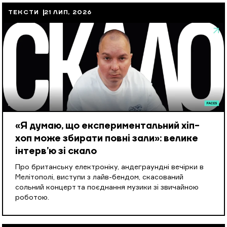
ТЕКСТИ
21 ЛИП, 2026
«Я думаю, що експериментальний хіп-
хоп може збирати повні зали»: велике
інтерв’ю зі скало
Про британську електроніку, андеграундні вечірки в
Мелітополі, виступи з лайв-бендом, скасований
сольний концерт та поєднання музики зі звичайною
роботою.