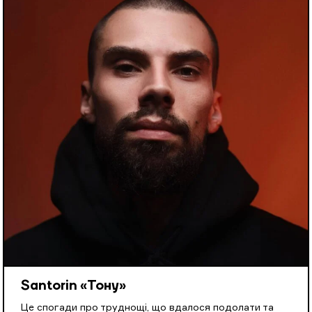
Santorin «Тону»
Це спогади про труднощі, що вдалося подолати та