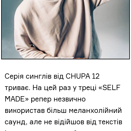
Серія синглів від CHUPA 12
триває. На цей раз у треці «SELF
MADE» репер незвично
використав більш меланхолійний
саунд, але не відійшов від текстів