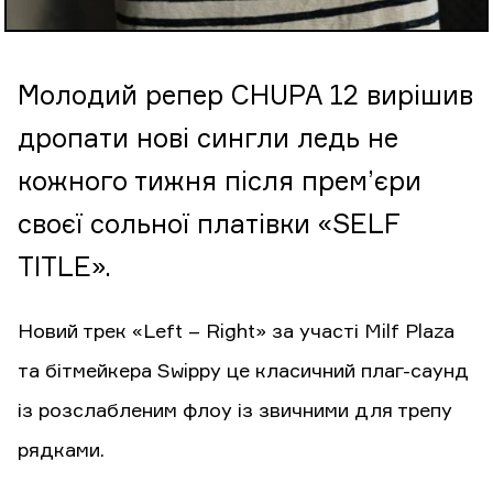
Молодий репер CHUPA 12 вирішив
дропати нові сингли ледь не
кожного тижня після прем’єри
своєї сольної платівки «SELF
TITLE».
Новий трек «Left – Right» за участі Milf Plaza
та бітмейкера Swippy це класичний плаг-саунд
із розслабленим флоу із звичними для трепу
рядками.