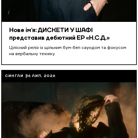
Нове ім’я: ДИСКЕТИ У ШАФІ
представив дебютний EP «Н.С.Д.»
Цілісний реліз із щільним бум-беп саундом та фокусом
на вербальну техніку.
СИНГЛИ
16 ЛИП, 2026