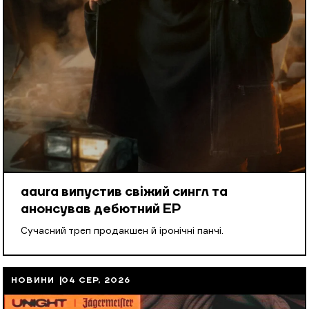
aaura випустив свіжий сингл та
анонсував дебютний EP
Cучасний треп продакшен й іронічні панчі.
НОВИНИ
04 СЕР, 2026