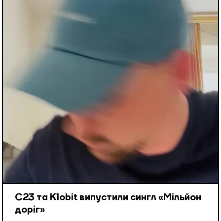
С23 та Klobit випустили сингл «Мільйон
доріг»