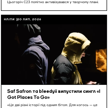
Цьогоріч С23 помітно активізувався у творчому плані.
КЛІПИ
20 ЛИП, 2026
Saf Safron та bleedyii випустили сингл «I
Got Places To Go»
«Це дві різні історії під одним бітом. Для когось — це