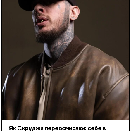
Як Скруджи переосмислює себе в