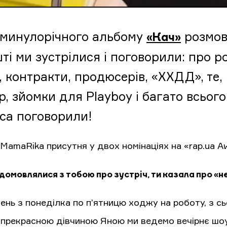
 минулорічного альбому
розмов
«Кач»
ті ми зустрілися і поговорили: про ро
, контракти, продюсерів, «ХХДД», те,
, зйомки для Playboy і багато всього
са поговорили!
 MamaRika присутня у двох номінаціях на «rap.ua 
домовлялися з тобою про зустріч, ти казала про «
нь з понеділка по п’ятницю ходжу на роботу, з сьо
 прекрасною дівчиною Яною ми ведемо вечірнє шоу 