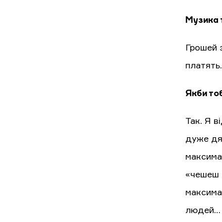
Музика 
Грошей з
платять
Якби тоб
Так. Я в
дуже дя
максимал
«чешеш 
максима
людей…