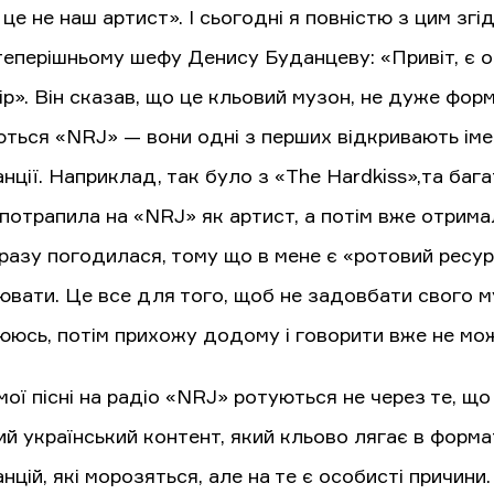
 це не наш артист». І сьогодні я повністю з цим зг
еперішньому шефу Денису Буданцеву: «Привіт, є ось
ір». Він сказав, що це кльовий музон, не дуже фор
ться «NRJ» — вони одні з перших відкривають імена
нції. Наприклад, так було з «The Hardkiss»,та бага
 потрапила на «NRJ» як артист, а потім вже отрима
дразу погодилася, тому що в мене є «ротовий ресур
ювати. Це все для того, щоб не задовбати свого м
юсь, потім прихожу додому і говорити вже не можу,
ої пісні на радіо «NRJ» ротуються не через те, що 
ий український контент, який кльово лягає в формат
нцій, які морозяться, але на те є особисті причини. І