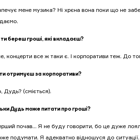
печує мене музика? Ні хрєна вона поки що не забе
даємо.
 ти береш гроші, які вкладаєш?
, концерти все ж таки є. І корпоративи теж. До то
 ти отримуєш за корпоративи?
, Дудь? (сміється).
льки Дудь може питати про гроші?
перший почав… Я не буду говорити, бо це дуже лоя
оже подумати. Я адекватно відношуся до ситуації.