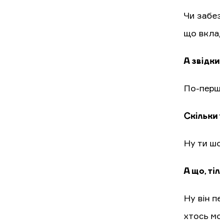
Чи забез
що вкла
А звідки
По-перше
Скільки
Ну ти шо
А що, ті
Ну він 
хтось м