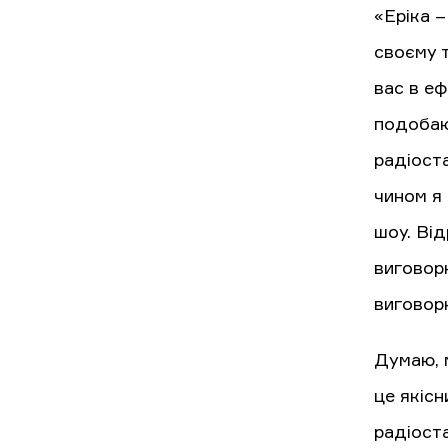
«Еріка –
своєму т
вас в еф
подобаю
радіоста
чином я
шоу. Ві
виговор
виговорю
Думаю, м
це якісн
радіоста