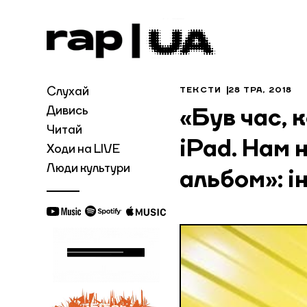
Слухай
ТЕКСТИ
28 ТРА, 2018
Дивись
«Був час, к
Читай
iPad. Нам 
Ходи на LIVE
Люди культури
альбом»: і