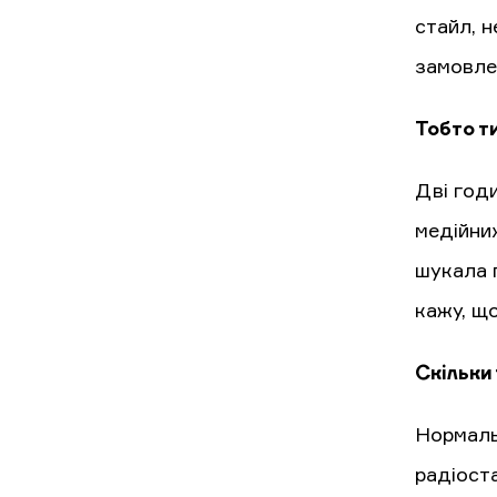
стайл, 
замовле
Тобто т
Дві годи
медійних
шукала п
кажу, що
Скільки 
Нормальн
радіоста