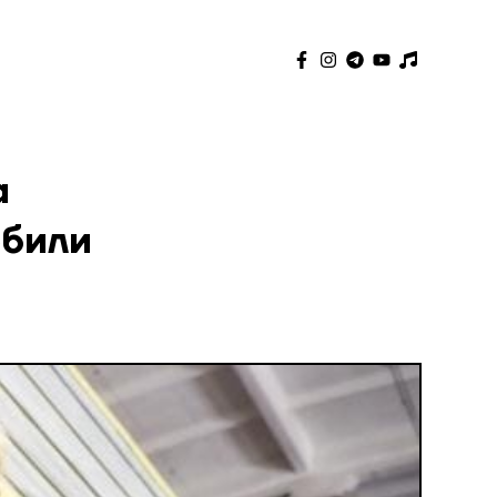
а
обили