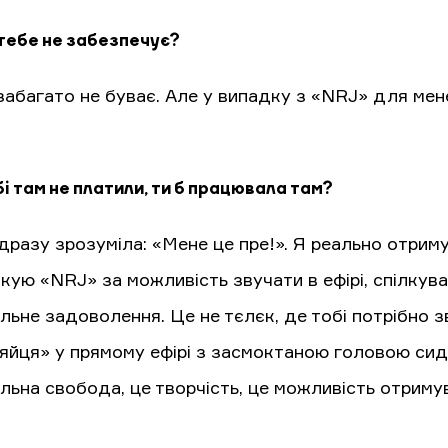
тебе не забезпечує?
абагато не буває. Але у випадку з «NRJ» для мене
.
і там не платили, ти б працювала там?
ідразу зрозуміла: «Мене це пре!». Я реально отри
кую «NRJ» за можливість звучати в ефірі, спілкува
ьне задоволення. Це не тєлєк, де тобі потрібно зв
яйця» у прямому ефірі з засмоктаною головою сид
льна свобода, це творчість, це можливість отриму