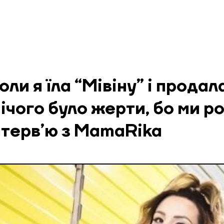
оли я їла “Мівіну” і продал
нічого було жерти, бо ми р
нтерв’ю з MamaRika