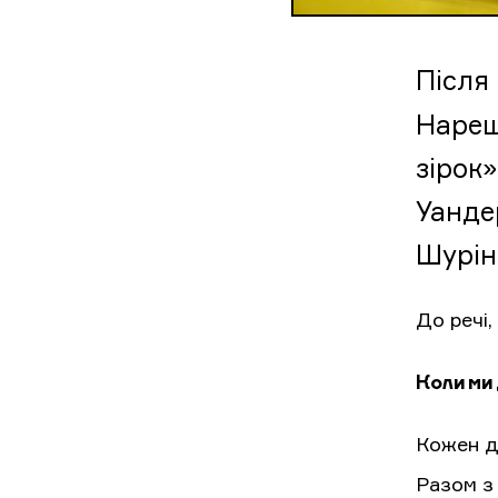
Після
Нареш
зірок»
Уандер
Шурін
До речі,
Коли ми 
Кожен де
Разом з