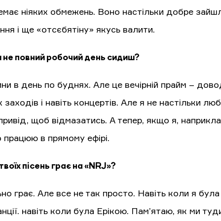
немає ніяких обмежень. Воно настільки добре зайш
ння і ще «отсєбятіну» якусь валити.
и не повний робочий день сидиш?
ни в день по буднях. Але це вечірній прайм – дов
 заходів і навіть концертів. Але я не настільки л
ривід, щоб відмазатись. А тепер, якщо я, наприклад
 працюю в прямому ефірі.
твоїх пісень грає на «NRJ»?
о грає. Але все не так просто. Навіть коли я була
нції. навіть коли була Ерікою. Пам’ятаю, як ми туд