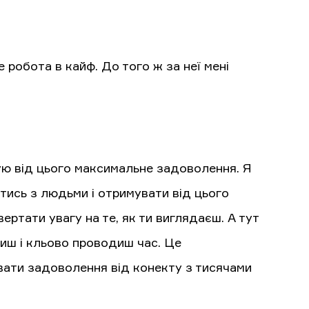
 робота в кайф. До того ж за неї мені
мую від цього максимальне задоволення. Я
тись з людьми і отримувати від цього
ертати увагу на те, як ти виглядаєш. А тут
иш і кльово проводиш час. Це
вати задоволення від конекту з тисячами