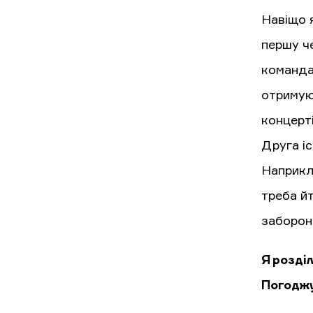
Навіщо 
першу че
команда
отримую
концерті
Друга іс
Наприкла
треба йт
заборон
Я розділ
Погодж