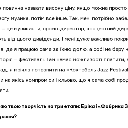
я повинна назвати високу ціну, якщо можна просто
ргу музика, потім все інше. Так, мені потрібно за
 – це музиканти, промо-директор, концертний дире
ть від цього дивіденди. І мені дуже важливо покри
в, де я працюю саме за їхню долю, а собі не беру н
торія – фестивалі. Там немає можливості платити, 
д, я мріяла потрапити на «Коктебель Jazz Festival
и на якісь компроміси і кльово, що я сама собі про
яти.
яю твою творчість на три етапи: Еріка і «Фабрика З
уєшся?