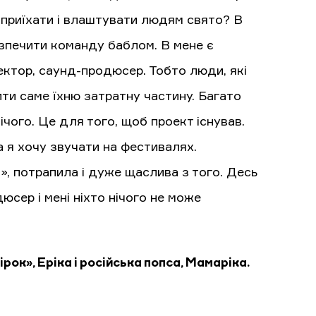
 приїхати і влаштувати людям свято? В
безпечити команду баблом. В мене є
ктор, саунд-продюсер. Тобто люди, які
ти саме їхню затратну частину. Багато
ічого. Це для того, щоб проект існував.
а я хочу звучати на фестивалях.
», потрапила і дуже щаслива з того. Десь
дюсер і мені ніхто нічого не може
ірок», Еріка і російська попса, Мамаріка.