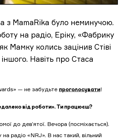
а з MamaRika було неминучою.
боту на радіо, Еріку, «Фабрику
 як Мамку колись зацінив Стіві
 іншого. Навіть про Стаса
Awards» — не забудьте
проголосувати
!
недалеко від роботи». Ти працюєш?
мої до дев’ятої. Вечора (посміхається).
на радіо «NRJ». В нас такий, вільний