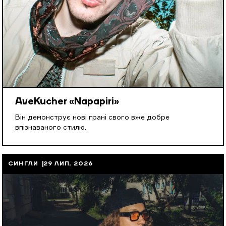
AveKucher «Napapiri»
Він демонструє нові грані свого вже добре
впізнаваного стилю.
СИНГЛИ
29 ЛИП, 2026