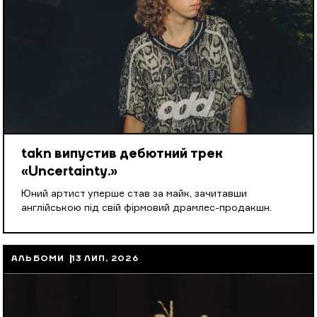
takn випустив дебютний трек
«Uncertainty.»
Юний артист уперше став за майк, зачитавши
англійською під свій фірмовий драмлес-продакшн.
АЛЬБОМИ
13 ЛИП, 2026