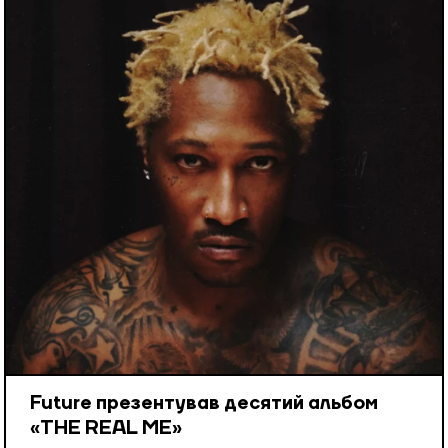
Future презентував десятий альбом
«THE REAL ME»