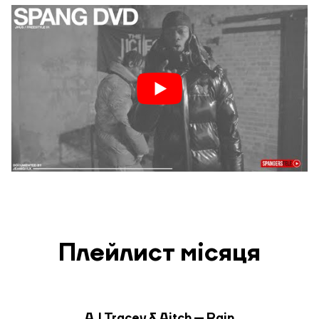
Плейлист місяця
AJ Tracey & Aitch — Rain