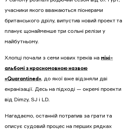
учасники якого вважаються піонерами
британського дрілу, випустив новий проект та
планує щонайменше три сольні релізи у
майбутньому.
Хлопці почали з семи нових треків на
міні-
альбомі з красномовною назвою
«Quarantined»
, до якої вже відзняли дві
екранізації. Десь на підході — окремі проекти
від Dimzy, SJ і LD.
Нагадаємо, останній потрапив за грати та
описує судовий процес на перших рядках