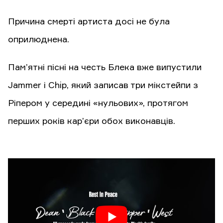
Причина смерті артиста досі не була
оприлюднена.
Пам’ятні пісні на честь Блека вже випустили
Jammer і Chip, який записав три мікстейпи з
Ріпером у середині «нульових», протягом
перших років кар’єри обох виконавців.