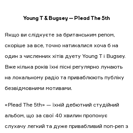
Young T & Bugsey — Plead The 5th
Якщо ви слідкуєте за британським репом,
скоріше за все, точно натикалися хоча б на
один з численних хітів дуету Young T і Bugsey.
Вже кілька років їхні пісні регулярно лунають
на локальному радіо та приваблюють публіку
безвідмовними мотивами.
«Plead The 5th» — їхній дебютний студійний
альбом, що за свої 40 хвилин пропонує
слухачу легкий та дуже привабливий поп-реп з