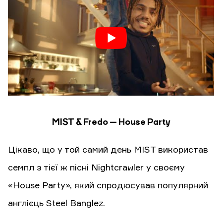
MIST & Fredo — House Party
Цікаво, що у той самий день MIST використав
семпл з тієї ж пісні Nightcrawler у своєму
«House Party», який спродюсував популярний
англієць Steel Banglez.