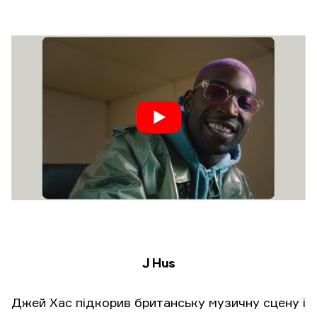
J Hus
Джей Хас підкорив британську музичну сцену і