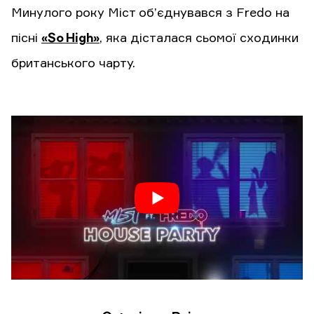
Минулого року Міст об’єднувався з Fredo на
пісні
«So High»
, яка дісталася сьомої сходинки
британського чарту.