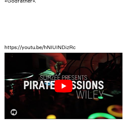
«Godfather».
https://youtu.be/hNIUINDizRc