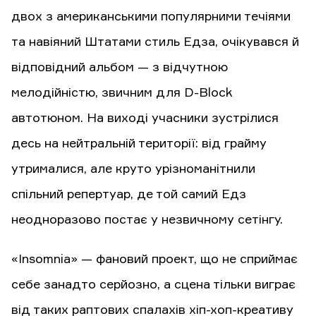
двох з американськими популярними течіями
та навіяний Штатами стиль Едза, очікувався й
відповідний альбом — з відчутною
мелодійністю, звичним для D-Block
автотюном. На виході учасники зустрілися
десь на нейтральній території: від грайму
утрималися, але круто урізноманітнили
спільний репертуар, де той самий Едз
неодноразово постає у незвичному сетінгу.
«Insomnia» — фановий проект, що не сприймає
себе занадто серйозно, а сцена тільки виграє
від таких раптових спалахів хіп-хоп-креативу