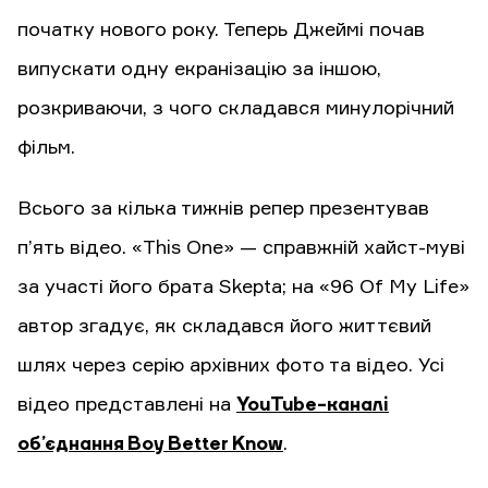
початку нового року. Теперь Джеймі почав
випускати одну екранізацію за іншою,
розкриваючи, з чого складався минулорічний
фільм.
Всього за кілька тижнів репер презентував
п’ять відео. «This One» — справжній хайст-муві
за участі його брата Skepta; на «96 Of My Life»
автор згадує, як складався його життєвий
шлях через серію архівних фото та відео. Усі
відео представлені на
YouTube-каналі
об’єднання Boy Better Know
.