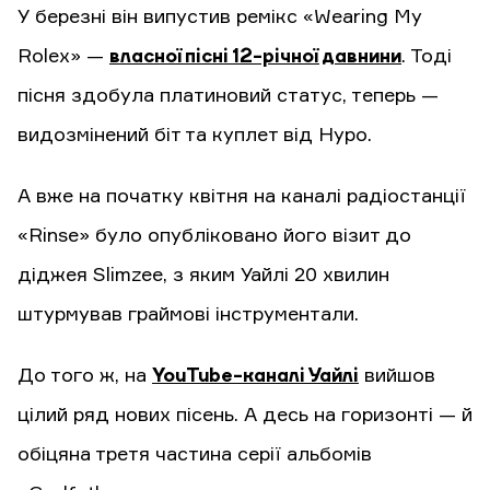
У березні він випустив ремікс «Wearing My
Rolex» —
власної пісні 12-річної давнини
. Тоді
пісня здобула платиновий статус, теперь —
видозмінений біт та куплет від Hypo.
А вже на початку квітня на каналі радіостанції
«Rinse» було опубліковано його візит до
діджея Slimzee, з яким Уайлі 20 хвилин
штурмував граймові інструментали.
До того ж, на
YouTube-каналі Уайлі
вийшов
цілий ряд нових пісень. А десь на горизонті — й
обіцяна третя частина серії альбомів