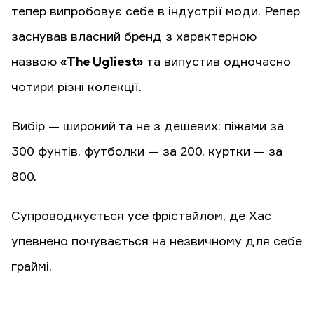
тепер випробовує себе в індустрії моди. Репер
заснував власний бренд з характерною
назвою
«The Ugliest»
та випустив одночасно
чотири різні колекції.
Вибір — широкий та не з дешевих: піжами за
300 фунтів, футболки — за 200, куртки — за
800.
Супроводжується усе фрістайлом, де Хас
упевнено почувається на незвичному для себе
граймі.