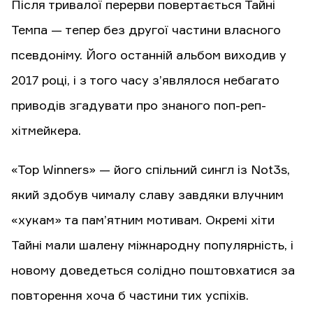
Після тривалої перерви повертається Тайні
Темпа — тепер без другої частини власного
псевдоніму. Його останній альбом виходив у
2017 році, і з того часу з’являлося небагато
приводів згадувати про знаного поп-реп-
хітмейкера.
«Top Winners» — його спільний сингл із Not3s,
який здобув чималу славу завдяки влучним
«хукам» та пам’ятним мотивам. Окремі хіти
Тайні мали шалену міжнародну популярність, і
новому доведеться солідно поштовхатися за
повторення хоча б частини тих успіхів.