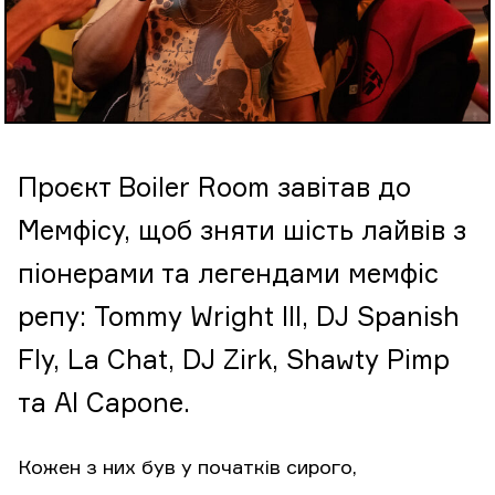
Проєкт Boiler Room завітав до
Мемфісу, щоб зняти шість лайвів з
піонерами та легендами мемфіс
репу: Tommy Wright III, DJ Spanish
Fly, La Chat, DJ Zirk, Shawty Pimp
та Al Capone.
Кожен з них був у початків сирого,