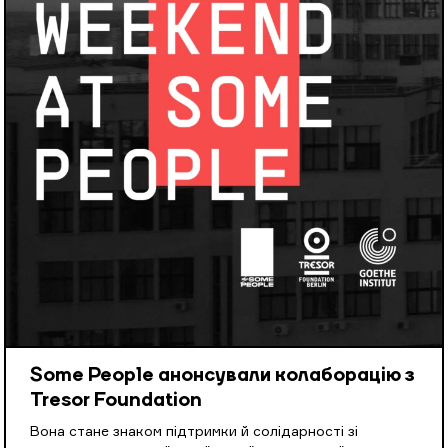
Some People анонсували колаборацію з
Tresor Foundation
Вона стане знаком підтримки й солідарності зі