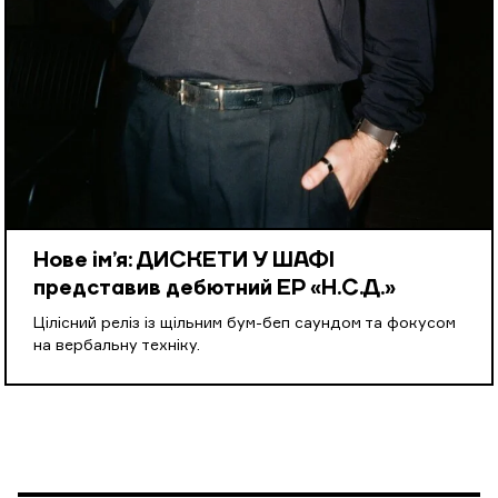
Нове ім’я: ДИСКЕТИ У ШАФІ
представив дебютний EP «Н.С.Д.»
Цілісний реліз із щільним бум-беп саундом та фокусом
на вербальну техніку.