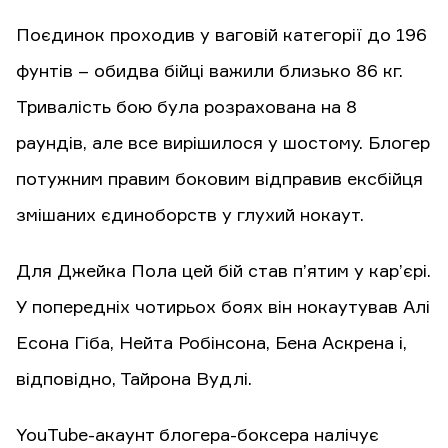
Поєдинок проходив у ваговій категорії до 196
фунтів – обидва бійці важили близько 86 кг.
Тривалість бою була розрахована на 8
раундів, але все вирішилося у шостому. Блогер
потужним правим боковим відправив ексбійця
змішаних єдиноборств у глухий нокаут.
Для Джейка Пола цей бій став п’ятим у кар’єрі.
У попередніх чотирьох боях він нокаутував Алі
Есона Гіба, Нейта Робінсона, Бена Аскрена і,
відповідно, Тайрона Вудлі.
YouTube-акаунт блогера-боксера налічує