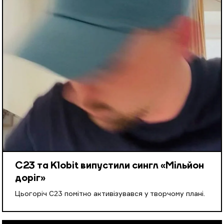
С23 та Klobit випустили сингл «Мільйон
доріг»
Цьогоріч С23 помітно активізувався у творчому плані.