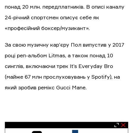
понад 20 млн. передплатників. В описі каналу
24-річний спортсмен описує себе як
«професійний боксер/музикант».
За свою музичну кар’єру Пол випустив у 2017
році реп-альбом Litmas, а також понад 10
синглів, включаючи трек It’s Everyday Bro
(майже 67 млн ​​прослуховувань у Spotify), на
який зробив ремікс Gucci Mane.