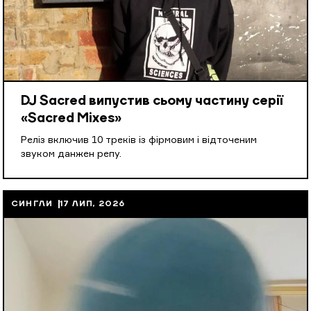
DJ Sacred випустив сьому частину серії
«Sacred Mixes»
Реліз включив 10 треків із фірмовим і відточеним
звуком данжен репу.
СИНГЛИ
17 ЛИП, 2026