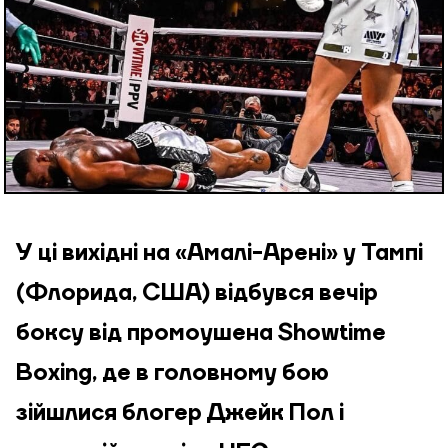
У ці вихідні на «Амалі-Арені» у Тампі
(Флорида, США) відбувся вечір
боксу від промоушена Showtime
Boxing, де в головному бою
зійшлися блогер Джейк Пол і