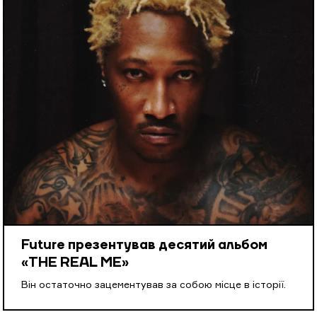
Future презентував десятий альбом
«THE REAL ME»
Він остаточно зацементував за собою місце в історії.