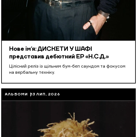
Нове ім’я: ДИСКЕТИ У ШАФІ
представив дебютний EP «Н.С.Д.»
Цілісний реліз із щільним бум-беп саундом та фокусом
на вербальну техніку.
АЛЬБОМИ
13 ЛИП, 2026