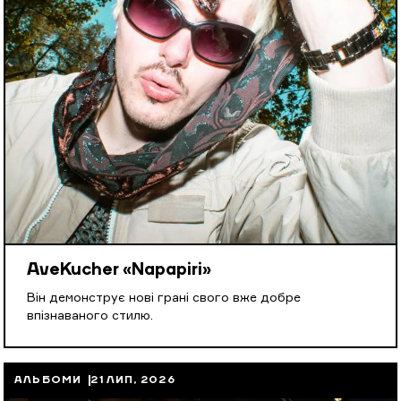
AveKucher «Napapiri»
Він демонструє нові грані свого вже добре
впізнаваного стилю.
АЛЬБОМИ
21 ЛИП, 2026