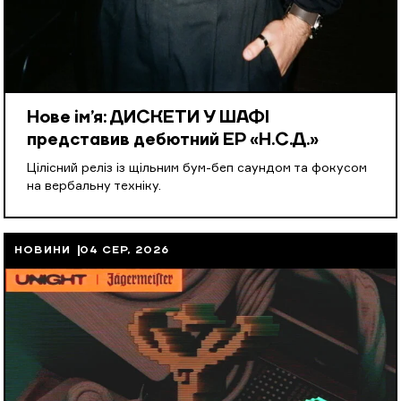
Нове ім’я: ДИСКЕТИ У ШАФІ
представив дебютний EP «Н.С.Д.»
Цілісний реліз із щільним бум-беп саундом та фокусом
на вербальну техніку.
НОВИНИ
04 СЕР, 2026