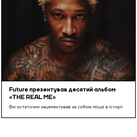
Future презентував десятий альбом
«THE REAL ME»
Він остаточно зацементував за собою місце в історії.