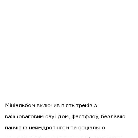
Мініальбом включив п’ять треків з
важковаговим саундом, фастфлоу, безліччю
панчів із неймдропінгом та соціально