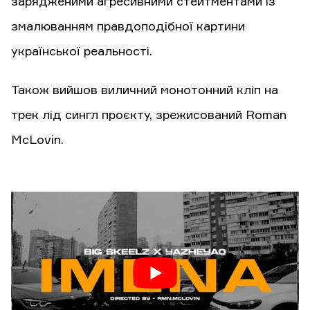
зарядженими агресивними стейтментами із
змалюванням правдоподібної картини
української реальності.
Також вийшов виличний монотонний кліп на
трек лід сингл проєкту, зрежисований Roman
McLovin.