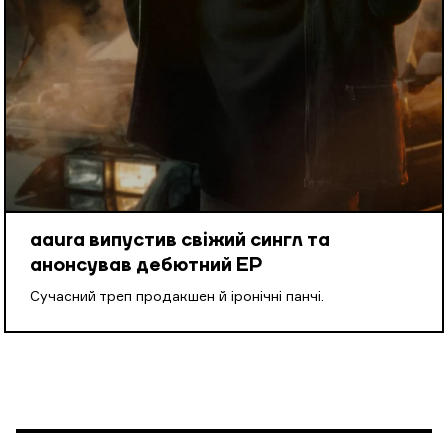
aaura випустив свіжий сингл та
анонсував дебютний EP
Cучасний треп продакшен й іронічні панчі.