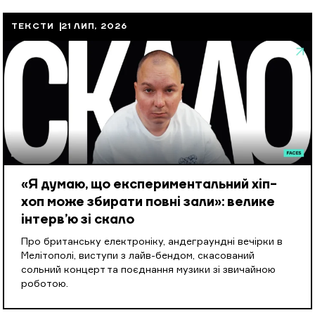
ТЕКСТИ
21 ЛИП, 2026
«Я думаю, що експериментальний хіп-
хоп може збирати повні зали»: велике
інтерв’ю зі скало
Про британську електроніку, андеграундні вечірки в
Мелітополі, виступи з лайв-бендом, скасований
сольний концерт та поєднання музики зі звичайною
роботою.