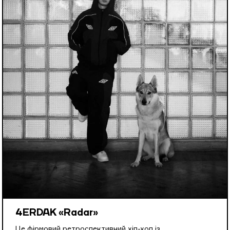
4ERDAK «Radar»
Це фірмовий ретроспективний хіп-хоп із