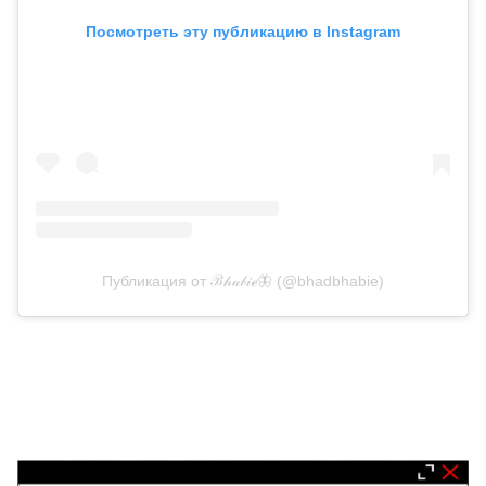
Посмотреть эту публикацию в Instagram
Публикация от ℬ𝒽𝒶𝒷𝒾ℯ🦋 (@bhadbhabie)