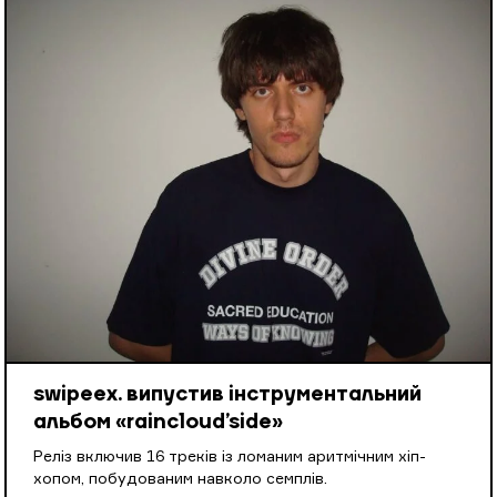
swipeex. випустив інструментальний
альбом «raincloud’side»
Реліз включив 16 треків із ломаним аритмічним хіп-
хопом, побудованим навколо семплів.