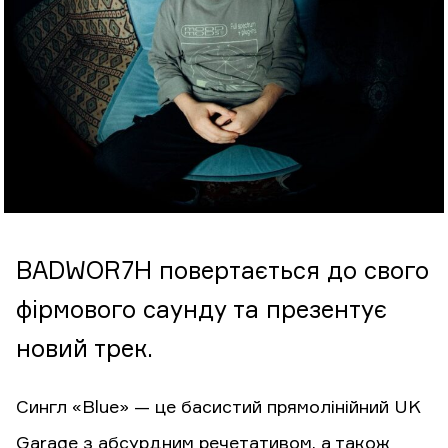
BADWOR7H повертається до свого
фірмового саунду та презентує
новий трек.
Сингл «Blue» — це басистий прямолінійний UK
Garage з абсурдним речетативом, а також