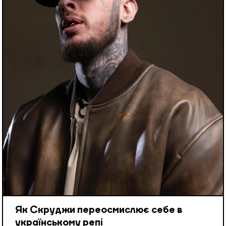
Як Скруджи переосмислює себе в
українському репі