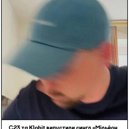
С23 та Klobit випустили сингл «Мільйон