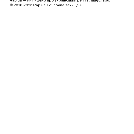
Rap.ua — ми пишемо про український реп та лайфстайл.
© 2010-2026 Rap.ua. Всі права захищені.