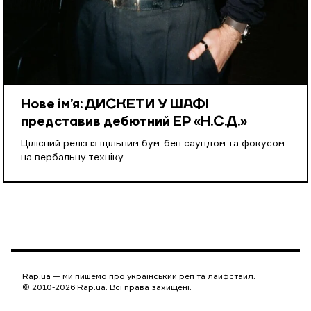
Нове ім’я: ДИСКЕТИ У ШАФІ
представив дебютний EP «Н.С.Д.»
Цілісний реліз із щільним бум-беп саундом та фокусом
на вербальну техніку.
Rap.ua — ми пишемо про український реп та лайфстайл.
© 2010-2026 Rap.ua. Всі права захищені.