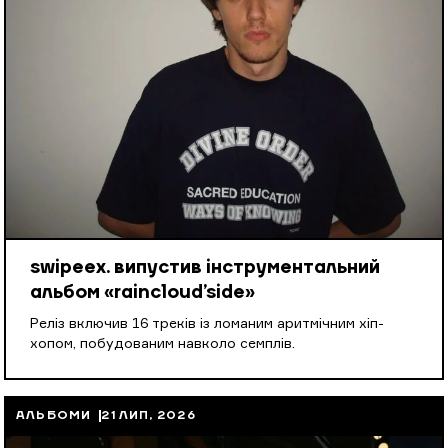
swipeex. випустив інструментальний
альбом «raincloud’side»
Реліз включив 16 треків із ломаним аритмічним хіп-
хопом, побудованим навколо семплів.
АЛЬБОМИ
21 ЛИП, 2026