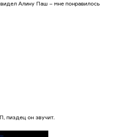
е видел Алину Паш – мне понравилось
П, пиздец он звучит.