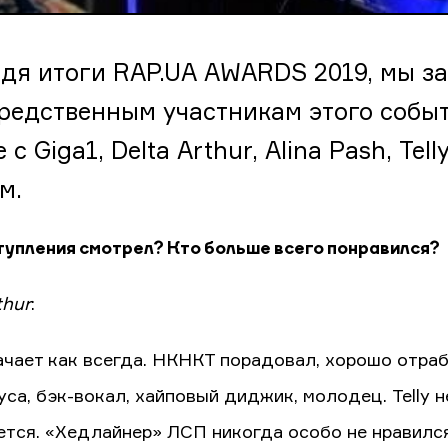
дя итоги RAP.UA AWARDS 2019, мы з
редственным участникам этого собы
 с Giga1, Delta Arthur, Alina Pash, Te
м.
тупления смотрел? Кто больше всего понравился?
thur
:
ачает как всегда. НКНКТ порадовал, хорошо отра
са, бэк-вокал, хайповый диджик, молодец. Telly н
ется. «Хедлайнер» ЛСП никогда особо не нравился