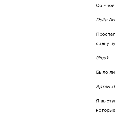
Со мной
Delta Ar
Проспал
сцену ч
Giga1
:
Было ли
Артем Л
Я высту
которые