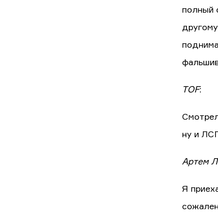
полный 
другому
поднима
фальшиво
TOF
:
Смотрел
ну и ЛС
Артем Л
Я приеха
сожален