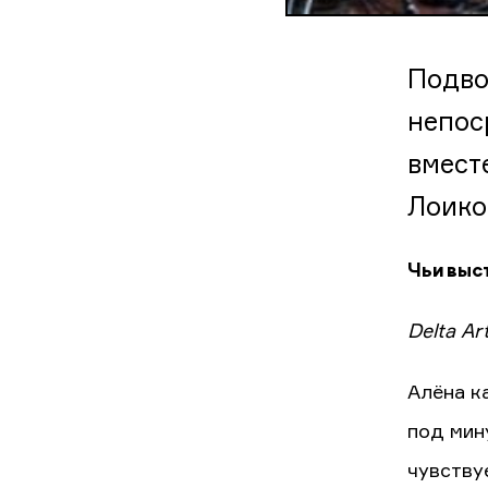
Подво
непос
вместе
Лоико
Чьи выс
Delta Ar
Алёна к
под мину
чувству