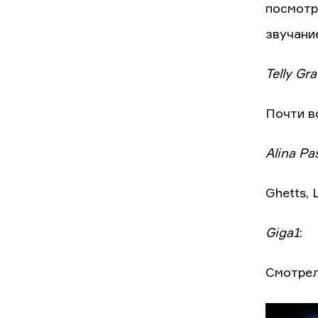
посмотр
звучани
Telly Gr
Почти в
Alina Pa
Ghetts, 
Giga1
:
Смотрел