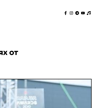
,
ях от