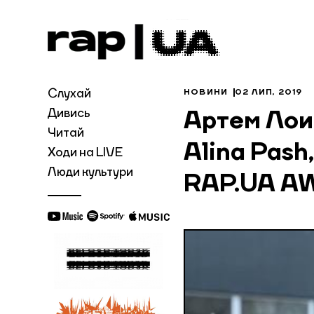
Слухай
НОВИНИ
02 ЛИП, 2019
Дивись
Артем Лоик,
Читай
Alina Pash
Ходи на LIVE
Люди культури
RAP.UA A