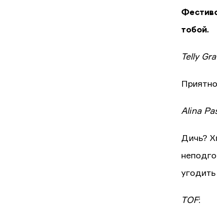
Фестива
тобой.
Telly Gr
Приятно
Alina Pa
Дичь? Х
неподго
угодить
TOF
: