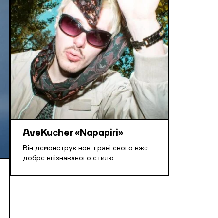
AveKucher «Napapiri»
Він демонструє нові грані свого вже
добре впізнаваного стилю.