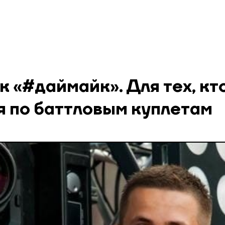
 «#даймайк». Для тех, кт
я по баттловым куплетам