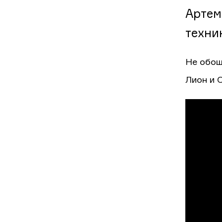
Артем
техни
Не обош
Лион и 