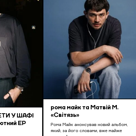
рома майк та Матвій М.
«Світязь»
КЕТИ У ШАФІ
ютний EP
Рома Майк анонсував новий альбом,
який, за його словами, вже майже