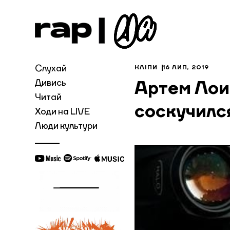
Слухай
КЛІПИ
16 ЛИП, 2019
Дивись
Артем Лоик
Читай
соскучилс
Ходи на LIVE
Люди культури