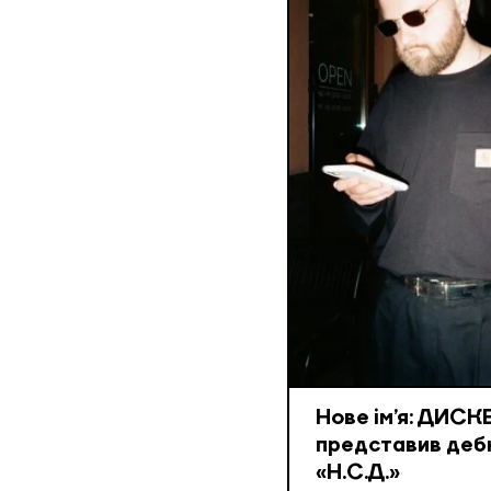
Нове ім’я: ДИС
представив деб
«Н.С.Д.»