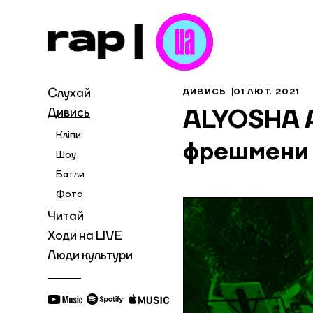
Слухай
ДИВИСЬ
01 ЛЮТ, 2021
Дивись
ALYOSHA A
Кліпи
фрешмени
Шоу
Батли
Фото
Читай
Ходи на LIVE
Люди культури