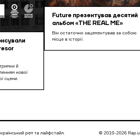
Future презентував десятий
альбом «THE REAL ME»
Він остаточно зацементував за собою
місце в історії.
онсували
resor
тримки й
вленням нової
ї сцени.
країнський реп та лайфстайл.
© 2010-2026 Rap.ua