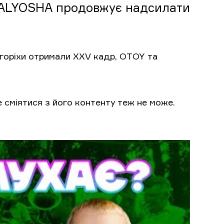
ALYOSHA продовжує надсилати
горіхи отримали XXV кадр, OTOY та
е сміятися з його контенту теж не може.