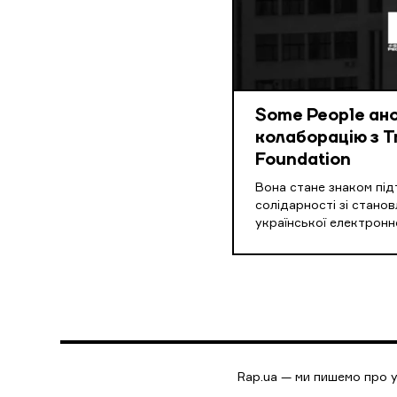
Some People ан
колаборацію з T
Foundation
Вона стане знаком під
солідарності зі стано
української електронно
Rap.ua — ми пишемо про у