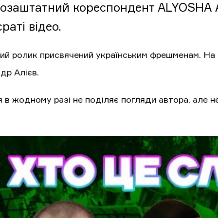
озаштатний кореспондент ALYOSHA 
раті відео.
ий ролик присвячений українським фрешменам. На 
др Алієв.
 в жодному разі не поділяє погляди автора, але н