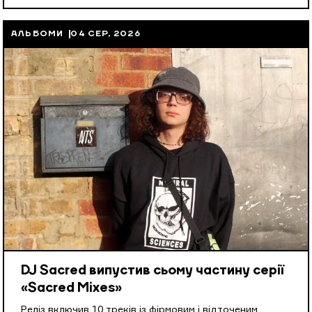
АЛЬБОМИ
04 СЕР, 2026
DJ Sacred випустив сьому частину серії
«Sacred Mixes»
Реліз включив 10 треків із фірмовим і відточеним