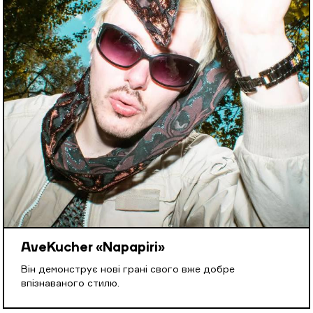
AveKucher «Napapiri»
Він демонструє нові грані свого вже добре
впізнаваного стилю.