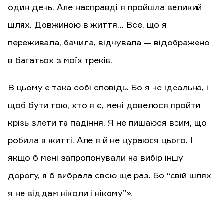
один день. Але насправді я пройшла великий
шлях. Довжиною в життя… Все, що я
переживала, бачила, відчувала — відображено
в багатьох з моїх треків.
В цьому є така собі сповідь. Бо я не ідеальна, і
щоб бути тою, хто я є, мені довелося пройти
крізь злети та падіння. Я не пишаюся всим, що
робила в житті. Але я й не цураюся цього. І
якщо б мені запропонували на вибір іншу
дорогу, я б вибрала свою ще раз. Бо “свій шлях
я не віддам ніколи і нікому”».