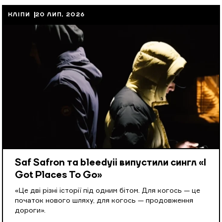
КЛІПИ
20 ЛИП, 2026
Saf Safron та bleedyii випустили сингл «I
Got Places To Go»
«Це дві різні історії під одним бітом. Для когось — це
початок нового шляху, для когось — продовження
дороги».