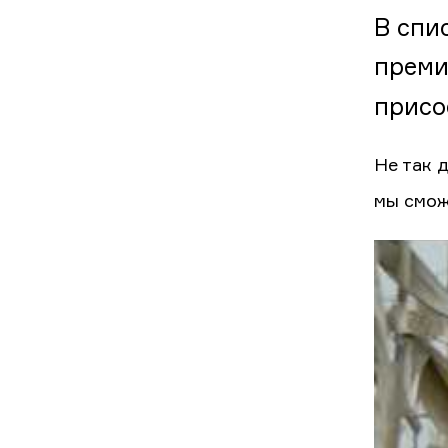
В спи
преми
присо
Не так 
мы смож