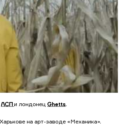
а
ЛСП
и лондонец
Ghetts
.
 Харькове на арт-заводе «Механика».