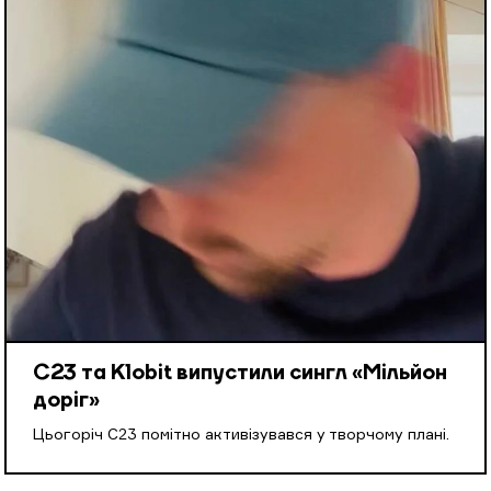
С23 та Klobit випустили сингл «Мільйон
доріг»
Цьогоріч С23 помітно активізувався у творчому плані.