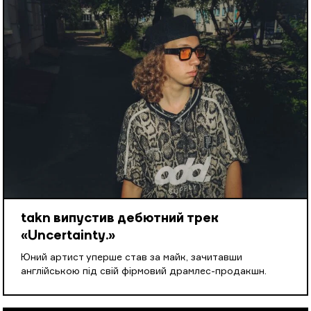
takn випустив дебютний трек
«Uncertainty.»
Юний артист уперше став за майк, зачитавши
англійською під свій фірмовий драмлес-продакшн.