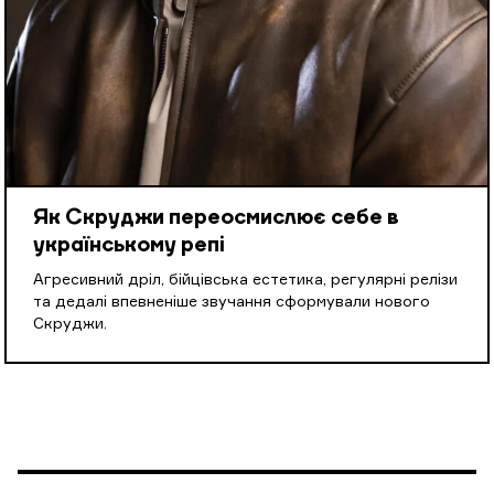
Як Скруджи переосмислює себе в
українському репі
Агресивний дріл, бійцівська естетика, регулярні релізи
та дедалі впевненіше звучання сформували нового
Скруджи.