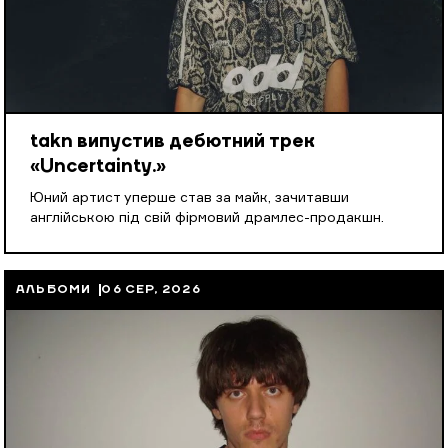
takn випустив дебютний трек
«Uncertainty.»
Юний артист уперше став за майк, зачитавши
англійською під свій фірмовий драмлес-продакшн.
АЛЬБОМИ
06 СЕР, 2026