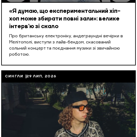
«Я думаю, що експериментальний хіп-
хоп може збирати повні зали»: велике
інтерв’ю зі скало
Про британську електроніку, андеграундні вечірки в
Мелітополі, виступи з лайв-бендом, скасований
сольний концерт та поєднання музики зі звичайною
роботою.
СИНГЛИ
29 ЛИП, 2026