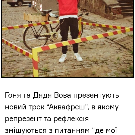
Гоня та Дядя Вова презентують
новий трек “Аквафреш”, в якому
репрезент та рефлексія
змішуються з питанням “де мої