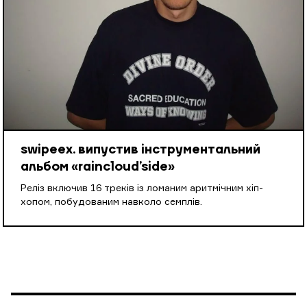
swipeex. випустив інструментальний
альбом «raincloud’side»
Реліз включив 16 треків із ломаним аритмічним хіп-
хопом, побудованим навколо семплів.