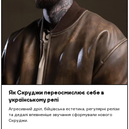
Як Скруджи переосмислює себе в
українському репі
Агресивний дріл, бійцівська естетика, регулярні релізи
та дедалі впевненіше звучання сформували нового
Скруджи.