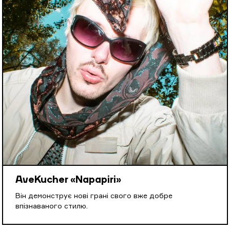
AveKucher «Napapiri»
Він демонструє нові грані свого вже добре
впізнаваного стилю.