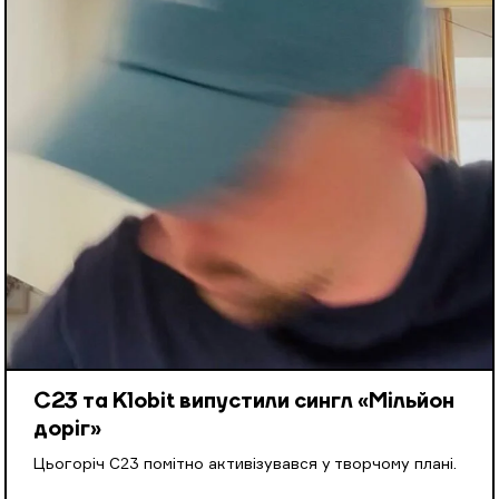
С23 та Klobit випустили сингл «Мільйон
доріг»
Цьогоріч С23 помітно активізувався у творчому плані.