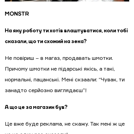
MONSTR
На яку роботу ти хотів влаштуватися, коли тобі
сказали, що ти схожий на зека?
Не повіриш – в магаз, продавать шмотки.
Причому шмотки не підарські якісь, а такі,
нормальні, пацанські. Мені скзаали: “Чувак, ти
занадто серйозно виглядаєш”!
А що це за магазин був?
Це вже буде реклама, не скажу. Так мені ж це