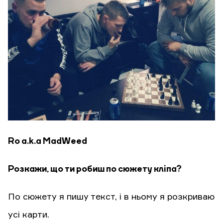
Ro a.k.a MadWeed
Розкажи, що ти робиш по сюжету кліпа?
По сюжету я пишу текст, і в ньому я розкриваю
усі карти.