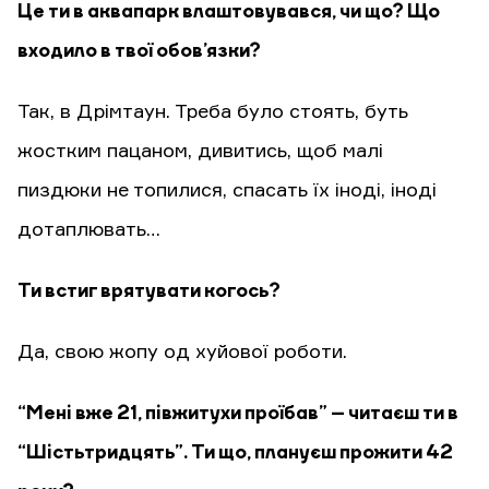
Це ти в аквапарк влаштовувався, чи що? Що
входило в твої обов’язки?
Так, в Дрімтаун. Треба було стоять, буть
жостким пацаном, дивитись, щоб малі
пиздюки не топилися, спасать їх іноді, іноді
дотаплювать…
Ти встиг врятувати когось?
Да, свою жопу од хуйової роботи.
“Мені вже 21, півжитухи проїбав” – читаєш ти в
“Шістьтридцять”. Ти що, плануєш прожити 42