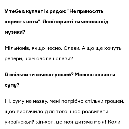
У тебе в куплеті є рядок: “Не приносять
користь ноти”. Якої користі ти чекаєш від
музики?
Мільйонів, якщо чесно. Слави. А що ще хочуть
репери, крім бабла і слави?
А скільки ти хочеш грошей? Можеш назвати
суму?
Ні, суму не назву, мені потрібно стільки грошей,
щоб вистачило для того, щоб розвивати
українскьий хіп-хоп, це моя дитяча мрія! Коли