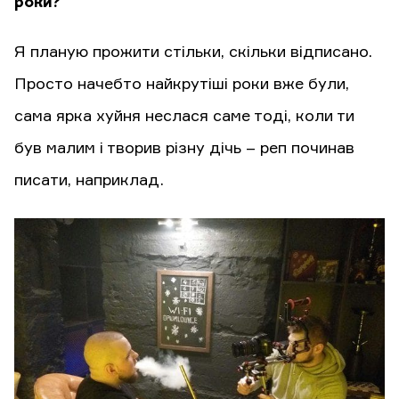
роки?
Я планую прожити стільки, скільки відписано.
Просто начебто найкрутіші роки вже були,
сама ярка хуйня неслася саме тоді, коли ти
був малим і творив різну дічь – реп починав
писати, наприклад.