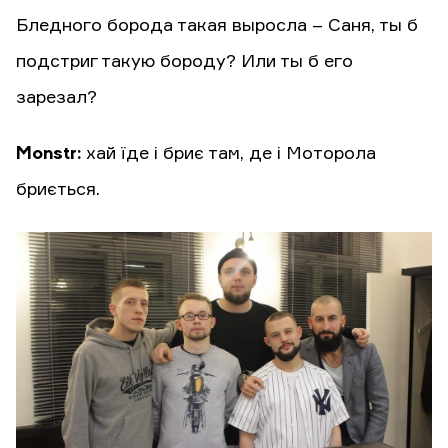
Бледного борода такая выросла – Саня, ты б
подстриг такую бороду? Или ты б его
зарезал?
Monstr:
хай їде і бриє там, де і Моторола
бриється.