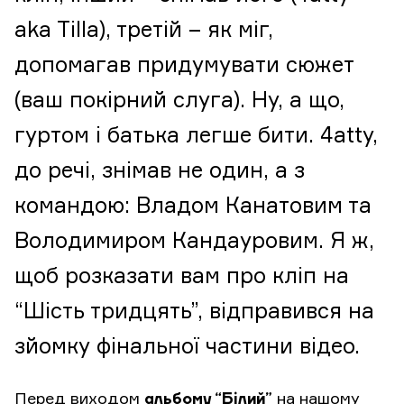
aka Tilla), третій – як міг,
допомагав придумувати сюжет
(ваш покірний слуга). Ну, а що,
гуртом і батька легше бити. 4atty,
до речі, знімав не один, а з
командою: Владом Канатовим та
Володимиром Кандауровим. Я ж,
щоб розказати вам про кліп на
“Шість тридцять”, відправився на
зйомку фінальної частини відео.
Перед виходом
альбому “Білий”
на нашому