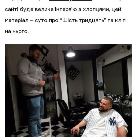
сайті буде велике інтерв’ю з хлопцями, цей
матеріал – суто про “Шість тридцять” та кліп
на нього.