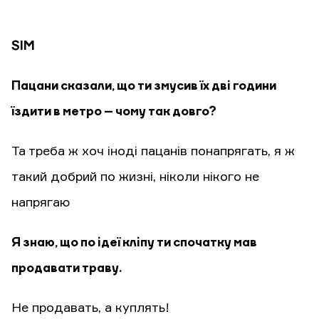
SIM
Пацани сказали, що ти змусив їх дві години
їздити в метро – чому так довго?
Та треба ж хоч іноді пацанів понапрягать, я ж
такий добрий по жизні, ніколи нікого не
напрягаю
Я знаю, що по ідеї кліпу ти спочатку мав
продавати траву.
Не продавать, а куплять!