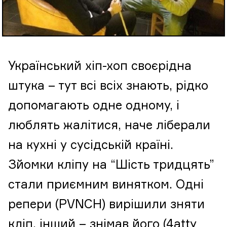
Український хіп-хоп своєрідна
штука – тут всі всіх знають, рідко
допомагають одне одному, і
люблять жалітися, наче ліберали
на кухні у сусідській країні.
Зйомки кліпу на “Шість тридцять”
стали приємним винятком. Одні
репери (PVNCH) вирішили зняти
кліп, інший – знімав його (4atty