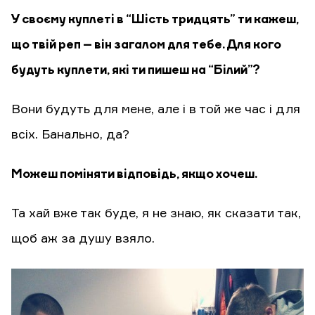
У своєму куплеті в “Шість тридцять” ти кажеш,
що твій реп – він загалом для тебе. Для кого
будуть куплети, які ти пишеш на “Білий”?
Вони будуть для мене, але і в той же час і для
всіх. Банально, да?
Можеш поміняти відповідь, якщо хочеш.
Та хай вже так буде, я не знаю, як сказати так,
щоб аж за душу взяло.