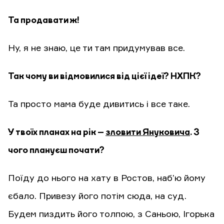
Та продавати ж!
Ну, я не знаю, це ти там придумував все.
Так чому ви відмовилися від цієї ідеї? НХПК?
Та просто мама буде дивитись і все таке.
У твоїх планах на рік –
зловити Януковича
. З
чого плануєш почати?
Поїду до нього на хату в Ростов, наб’ю йому
єбало. Привезу його потім сюда, на суд.
Будем пиздить його толпою, з Саньою, Ігорька