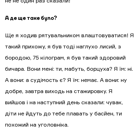
не не один раз сказали!
А де ще таке було?
Ще я ходив рятувальником влаштовуватися! Я
такий прихожу, я був тоді наглухо лисий, з
бородою, 75 кілограм, я був такий здоровий
бичара. Вони мені: ти, мабуть, борцуха? Я їм: ні.
А вони: а судімость є? Я їм: немає. А вони: ну
добре, завтра виходь на стажировку. Я
вийшов і на наступний день сказали: чувак,
діти не йдуть до тебе плавать у басйен, ти
похожий на уголовніка.