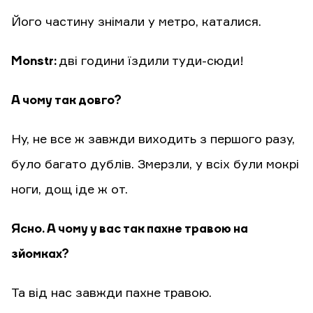
Його частину знімали у метро, каталися.
Monstr:
дві години їздили туди-сюди!
А чому так довго?
Ну, не все ж завжди виходить з першого разу,
було багато дублів. Змерзли, у всіх були мокрі
ноги, дощ іде ж от.
Ясно. А чому у вас так пахне травою на
зйомках?
Та від нас завжди пахне травою.