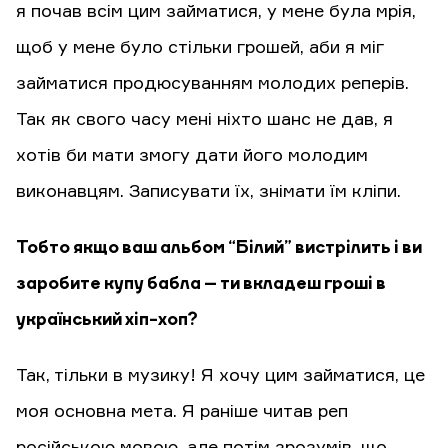
я почав всім цим займатися, у мене була мрія,
щоб у мене було стільки грошей, аби я міг
займатися продюсуванням молодих реперів.
Так як свого часу мені ніхто шанс не дав, я
хотів би мати змогу дати його молодим
виконавцям. Записувати їх, знімати їм кліпи.
Тобто якщо ваш альбом “Білий” вистрілить і ви
заробите купу бабла – ти вкладеш гроші в
український хіп-хоп?
Так, тільки в музику! Я хочу цим займатися, це
моя основна мета. Я раніше читав реп
російською мовою, але потім зрозумів, що