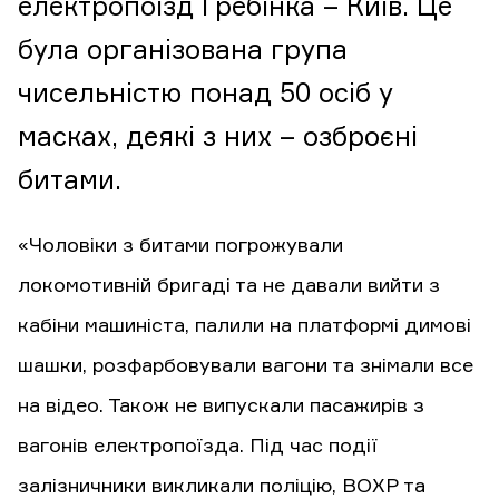
електропоїзд Гребінка – Київ. Це
була організована група
чисельністю понад 50 осіб у
масках, деякі з них – озброєні
битами.
«Чоловіки з битами погрожували
локомотивній бригаді та не давали вийти з
кабіни машиніста, палили на платформі димові
шашки, розфарбовували вагони та знімали все
на відео. Також не випускали пасажирів з
вагонів електропоїзда. Під час події
залізничники викликали поліцію, ВОХР та