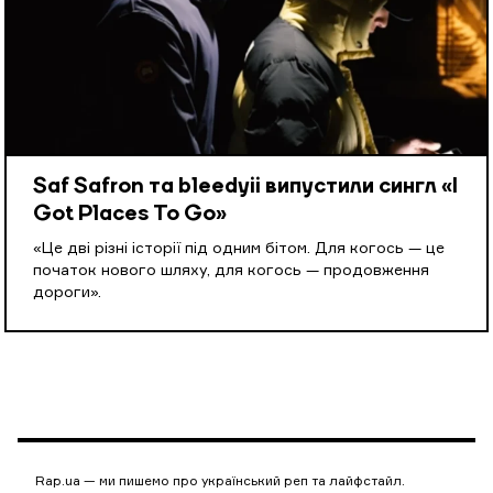
Saf Safron та bleedyii випустили сингл «I
Got Places To Go»
«Це дві різні історії під одним бітом. Для когось — це
початок нового шляху, для когось — продовження
дороги».
Rap.ua — ми пишемо про український реп та лайфстайл.