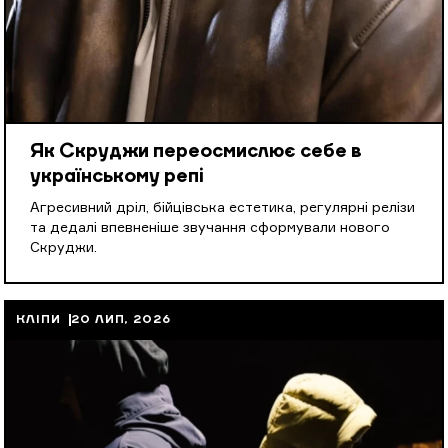
Як Скруджи переосмислює себе в
українському репі
Агресивний дріл, бійцівська естетика, регулярні релізи
та дедалі впевненіше звучання сформували нового
Скруджи.
КЛІПИ
20 ЛИП, 2026