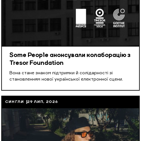
Some People анонсували колаборацію з
Tresor Foundation
Вона стане знаком підтримки й солідарності зі
становленням нової української електронної сцени.
СИНГЛИ
29 ЛИП, 2026