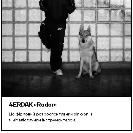
4ERDAK «Radar»
Це фірмовий ретроспективний хіп-хоп із
мінімалістичним інструменталом.