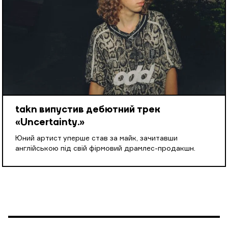
takn випустив дебютний трек
«Uncertainty.»
Юний артист уперше став за майк, зачитавши
англійською під свій фірмовий драмлес-продакшн.