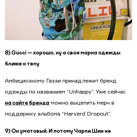
8) Gucci — хорошо, ну а своя марка одежды
ближе к телу
Амбициозному Газзи принадлежит бренд
одежды по названием “Unhappy”. Уже сейчас
на сайте бренда
можно выцепить мерч в
поддержку альбома “Harverd Dropout”.
9) Он уматовый. И потому Чарли Шин не