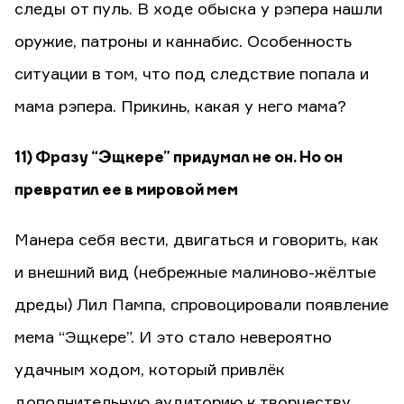
следы от пуль. В ходе обыска у рэпера нашли
оружие, патроны и каннабис. Особенность
ситуации в том, что под следствие попала и
мама рэпера. Прикинь, какая у него мама?
11) Фразу “Эщкере” придумал не он. Но он
превратил ее в мировой мем
Манера себя вести, двигаться и говорить, как
и внешний вид (небрежные малиново-жёлтые
дреды) Лил Пампа, спровоцировали появление
мема “Эщкере”. И это стало невероятно
удачным ходом, который привлёк
дополнительную аудиторию к творчеству