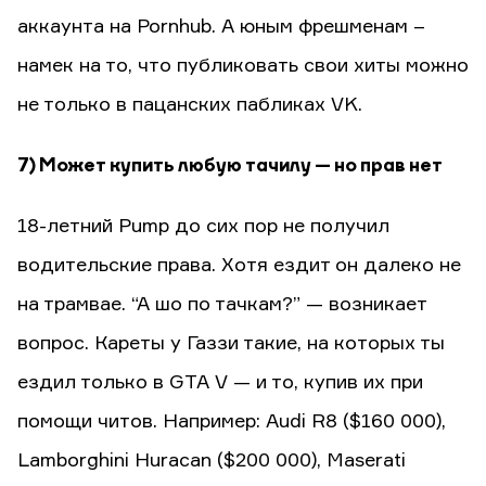
аккаунта на Pornhub. А юным фрешменам –
намек на то, что публиковать свои хиты можно
не только в пацанских пабликах VK.
7) Может купить любую тачилу — но прав нет
18-летний Pump до сих пор не получил
водительские права. Хотя ездит он далеко не
на трамвае. “А шо по тачкам?” — возникает
вопрос. Кареты у Газзи такие, на которых ты
ездил только в GTA V — и то, купив их при
помощи читов. Например: Audi R8 ($160 000),
Lamborghini Huracan ($200 000), Maserati