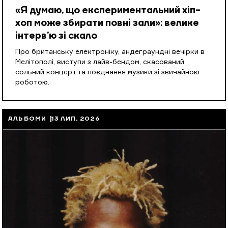
«Я думаю, що експериментальний хіп-
хоп може збирати повні зали»: велике
інтерв’ю зі скало
Про британську електроніку, андеграундні вечірки в
Мелітополі, виступи з лайв-бендом, скасований
сольний концерт та поєднання музики зі звичайною
роботою.
АЛЬБОМИ
13 ЛИП, 2026