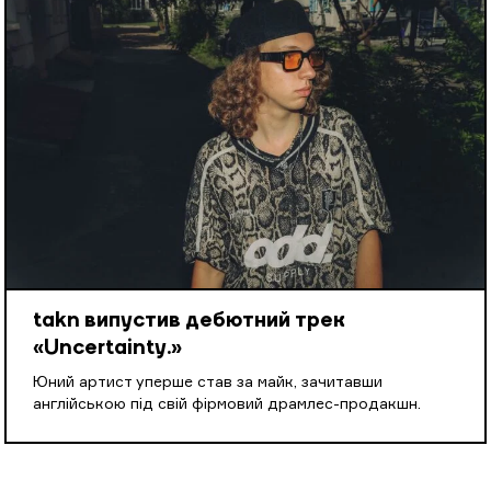
takn випустив дебютний трек
«Uncertainty.»
Юний артист уперше став за майк, зачитавши
англійською під свій фірмовий драмлес-продакшн.