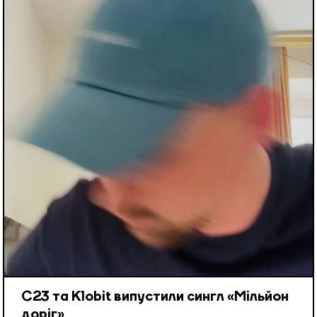
С23 та Klobit випустили сингл «Мільйон
доріг»