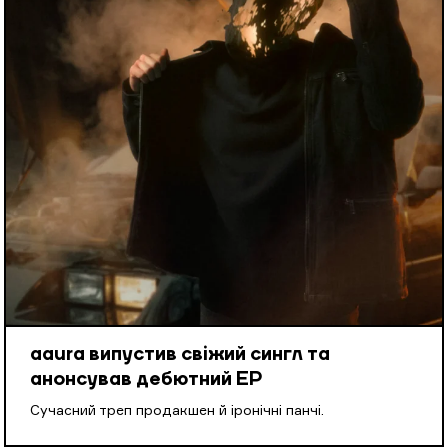
aaura випустив свіжий сингл та
анонсував дебютний EP
Cучасний треп продакшен й іронічні панчі.