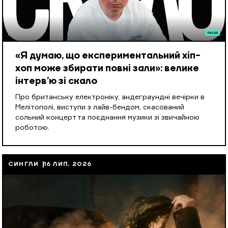
«Я думаю, що експериментальний хіп-
хоп може збирати повні зали»: велике
інтерв’ю зі скало
Про британську електроніку, андеграундні вечірки в
Мелітополі, виступи з лайв-бендом, скасований
сольний концерт та поєднання музики зі звичайною
роботою.
СИНГЛИ
16 ЛИП, 2026