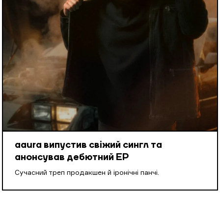
aaura випустив свіжий сингл та
анонсував дебютний EP
Cучасний треп продакшен й іронічні панчі.