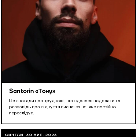
Santorin «Тону»
Це спогади про труднощі, що вдалося подолати та
розповідь про відчуття виснаження, яке постійно
переслідує.
СИНГЛИ
30 ЛИП, 2026