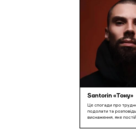
Santorin «Тону»
Це спогади про трудн
подолати та розповідь
виснаження, яке пості