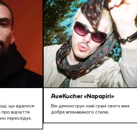
AveKucher «Napapiri»
ощі, що вдалося
Він демонструє нові грані свого вже
 про відчуття
добре впізнаваного стилю.
йно переслідує.