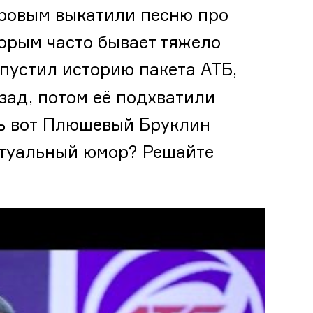
бровым выкатили песню про
торым часто бывает тяжело
пустил историю пакета АТБ,
зад, потом её подхватили
рь вот Плюшевый Бруклин
ктуальный юмор? Решайте