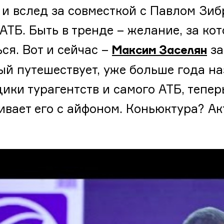
 и вслед за совместкой с Павлом Зи
 АТБ. Быть в тренде – желание, за ко
ься. Вот и сейчас –
за
Максим Заселян
ый путешествует, уже больше года на
ики турагентств и самого АТБ, тепе
ивает его с айфоном. Коньюктура? А