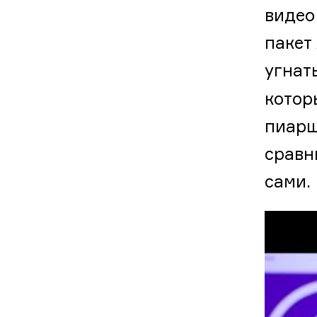
видео
пакет
угнат
котор
пиарщ
сравн
сами.