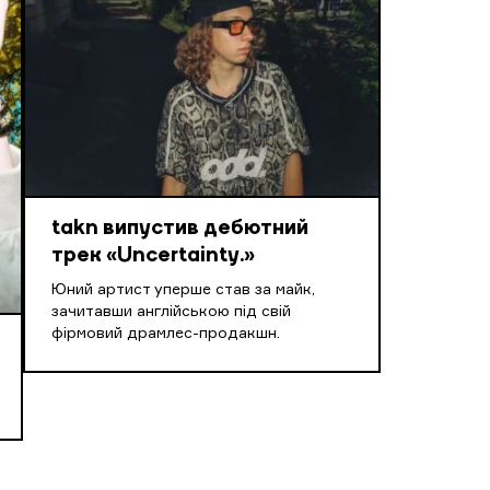
takn випустив дебютний
трек «Uncertainty.»
Юний артист уперше став за майк,
зачитавши англійською під свій
фірмовий драмлес-продакшн.