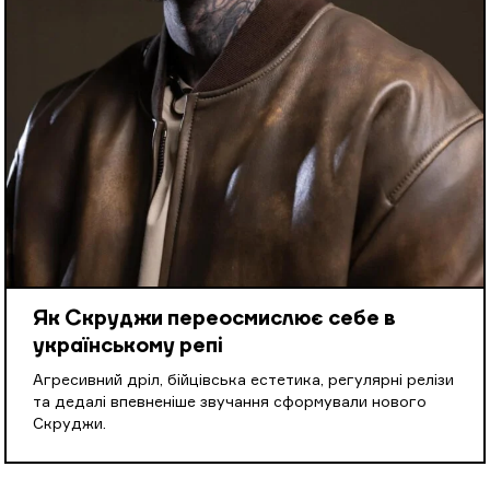
Як Скруджи переосмислює себе в
українському репі
Агресивний дріл, бійцівська естетика, регулярні релізи
та дедалі впевненіше звучання сформували нового
Скруджи.