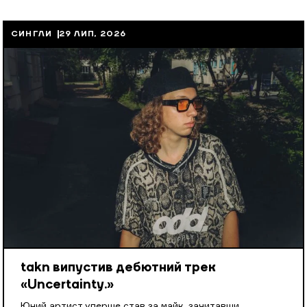
СИНГЛИ
29 ЛИП, 2026
takn випустив дебютний трек
«Uncertainty.»
Юний артист уперше став за майк, зачитавши