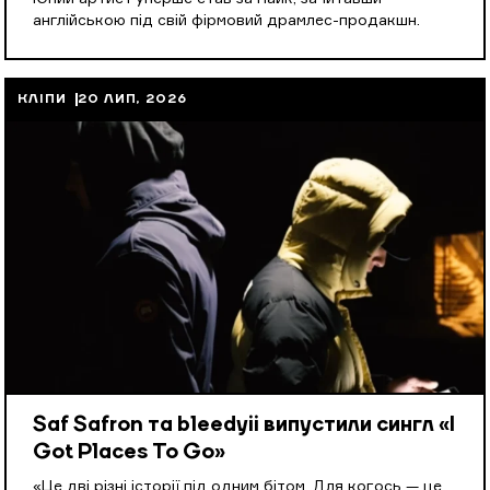
англійською під свій фірмовий драмлес-продакшн.
КЛІПИ
20 ЛИП, 2026
Saf Safron та bleedyii випустили сингл «I
Got Places To Go»
«Це дві різні історії під одним бітом. Для когось — це