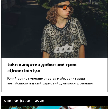
takn випустив дебютний трек
«Uncertainty.»
Юний артист уперше став за майк, зачитавши
англійською під свій фірмовий драмлес-продакшн.
СИНГЛИ
14 ЛИП, 2026