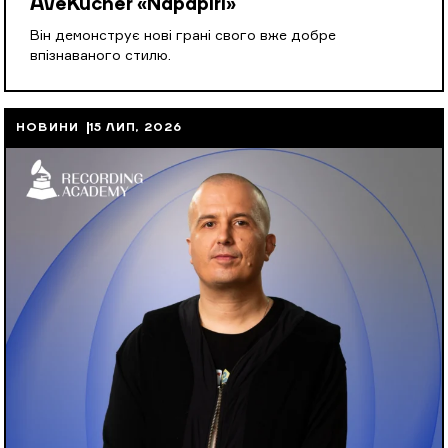
AveKucher «Napapiri»
Він демонструє нові грані свого вже добре
впізнаваного стилю.
НОВИНИ
15 ЛИП, 2026