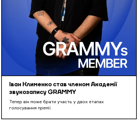
Іван Клименко став членом Академії
звукозапису GRAMMY
Тепер він може брати участь у двох етапах
голосування премії.